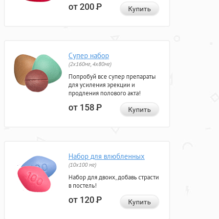
от 200
Р
Купить
Супер набор
(2х160мг, 4х80мг)
Попробуй все супер препараты
для усиления эрекции и
продления полового акта!
от 158
Р
Купить
Набор для влюбленных
(10х100 мг)
Набор для двоих, добавь страсти
в постель!
от 120
Р
Купить