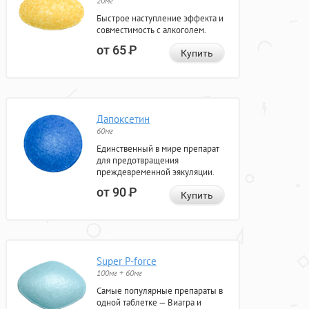
20мг
Быстрое наступление эффекта и
совместимость с алкоголем.
от 65
Р
Купить
Дапоксетин
60мг
Единственный в мире препарат
для предотвращения
преждевременной эякуляции.
от 90
Р
Купить
Super P-force
100мг + 60мг
Самые популярные препараты в
одной таблетке — Виагра и