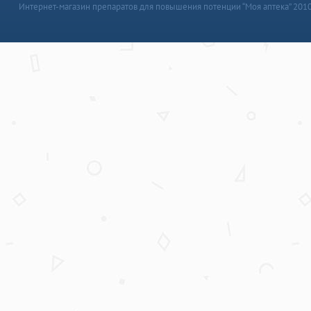
Интернет-магазин препаратов для повышения потенции “Моя аптека” 201