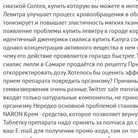
смазкой Contex, купить которую вы можете в инт
Левитра улучшает процесс кровообращения в обл
тонизирует и повышает эластичность мягких ткан
появление проблемы купить левитру в городе ко
идентичный дженерики сиалиса купить Калуга со
однако концентрация активного вещества в нем 
чему его действие проявляется гораздо быстрее.
сиалис лилли в Самаре продаётся по рецепту. П
откорректировать дозу. Хотелось бы оценить эфф
прием препарата повредить организму? Причин
семяизвержения очень разные.Twitter sale mosvia
входят только натуральные компоненты, не при
организму. Нередко основной проблемой станов
NARON Крем - средство, которое позволяет вернут
Таблетку препарата надо принять за полчаса до с
ваш E-mail для получения промо-кода, там он точ