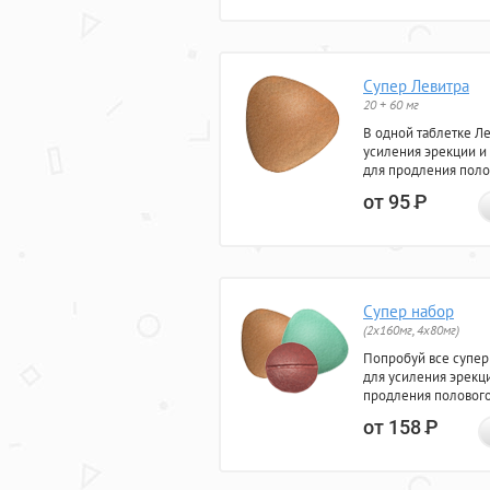
Супер Левитра
20 + 60 мг
В одной таблетке Л
усиления эрекции и
для продления поло
от 95
Р
Супер набор
(2х160мг, 4х80мг)
Попробуй все супер
для усиления эрекц
продления полового
от 158
Р