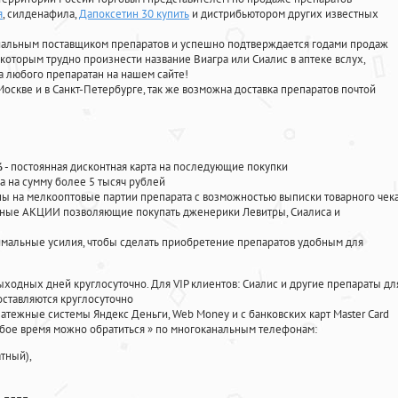
я
, силденафила
,
Дапоксетин 30 купить
и дистрибьютором других известных
циальным поставщиком препаратов и успешно подтверждается годами продаж
 которым трудно произнести название Виагра или Сиалис в аптеке вслух,
 любого препаратан на нашем сайте!
Москве и в Санкт-Петербурге, так же возможна доставка препаратов почтой
%
- постоянная дисконтная карта на последующие покупки
а на сумму более 5 тысяч рублей
 на мелкооптовые партии препарата с возможностью выписки товарного чек
личные АКЦИИ позволяющие покупать дженерики Левитры, Сиалиса и
мальные усилия, чтобы сделать приобретение препаратов удобным для
ыходных дней круглосуточно. Для VIP клиентов: Сиалис и другие препараты дл
ставляются круглосуточно
атежные системы Яндекс Деньги, Web Money и с банковских карт Master Card
юбое время можно обратиться
»
по многоканальным телефонам:
тный),