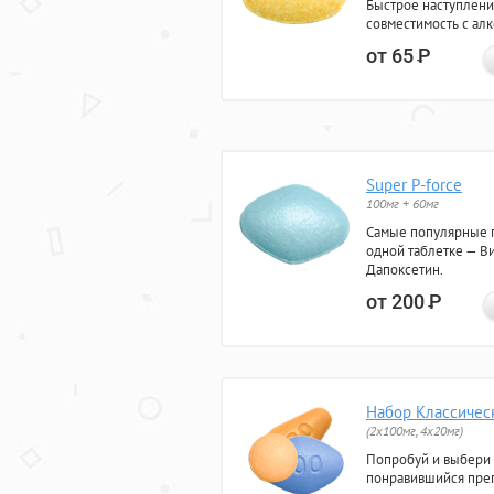
Быстрое наступлени
совместимость с ал
от 65
Р
Super P-force
100мг + 60мг
Самые популярные 
одной таблетке — Ви
Дапоксетин.
от 200
Р
Набор Классичес
(2x100мг, 4x20мг)
Попробуй и выбери
понравившийся преп