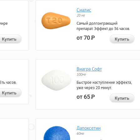
Сиалис
20 мг
мире
Самый долгоиграющий
препарат. Эффект до 36 часов.
от 70
Р
Купить
Купить
Виагра Софт
100мг
ть часов.
Быстрое наступление эффекта,
уже через 20 минут.
Купить
от 65
Р
Купить
Дапоксетин
60мг