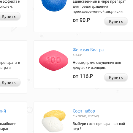
е эффекта и
Единственный в мире препарат
коголем.
для предотвращения
преждевременной эякуляции.
Купить
от 90
Р
Купить
Женская Виагра
100мг
препараты в
Новые, яркие ощущения для
агра и
девушек и женщин.
от 116
Р
Купить
Купить
кий
Софт набор
(3x100мг, 3x20мг)
 наиболее
Выбери софт-препарат на свой
арат.
вкус!