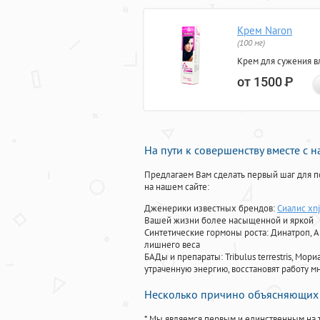
Крем Naron
(100 мг)
Крем для сужения в
от 1500
Р
На пути к совершенству вместе с 
Предлагаем Вам сделать первый шаг для п
на нашем сайте:
Дженерики известных брендов:
Сиалис xnj
Вашей жизни более насыщенной и яркой
Синтетические гормоны роста
: Динатроп, 
лишнего веса
БАДы и препараты:
Tribulus terrestris, М
утраченную энергию, восстановят работу мн
Несколько причино объясняющих 
* Мы являемся первым и единственным на 