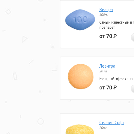
Виагра
100мг
Самый известный в 
препарат
от 70
Р
Левитра
20 мг
Мощный эффект на 5
от 70
Р
Сиалис Софт
20мг