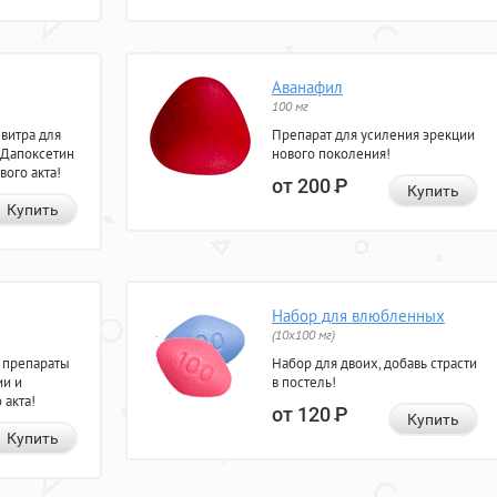
Аванафил
100 мг
евитра для
Препарат для усиления эрекции
 Дапоксетин
нового поколения!
вого акта!
от 200
Р
Купить
Купить
Набор для влюбленных
(10х100 мг)
 препараты
Набор для двоих, добавь страсти
ии и
в постель!
 акта!
от 120
Р
Купить
Купить