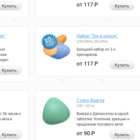
от 117
Р
Купить
Купить
ом"
Набор "Три в одном"
(10x100мг, 20x20мг)
ных
Большой набор из 3-х
ения
препаратов.
боре!
от 117
Р
Купить
Купить
Супер Виагра
100 + 60 мг
 36 часов и
Виагра и Дапоксетин в одной
 акта в
таблетке. Усиление эрекции и
продление полового акта!
от 90
Р
Купить
Купить