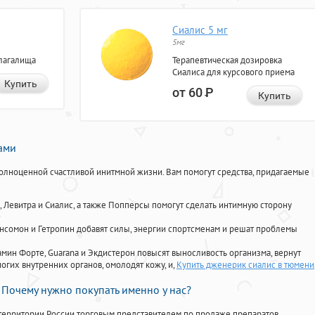
Сиалис 5 мг
5мг
лагалища
Терапевтическая дозировка
Сиалиса для курсового приема
Купить
от 60
Р
Купить
нами
олноценной счастливой инитмной жизни. Вам помогут средства, придагаемые
, Левитра и Сиалис, а также Попперсы помогут сделать интимную сторону
Ансомон и Гетропин добавят силы, энергии спортсменам и решат проблемы
ориамин Форте, Guarana и Экдистерон повысят выносливость организма, вернут
огих внутренних органов, омолодят кожу, и,
Купить дженерик сиалис в тюмени
Почему нужно покупать именно у нас?
территории России торговым представителем по продаже препаратов