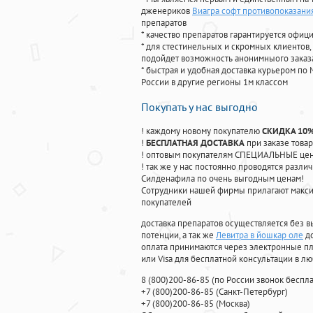
дженериков
Виагра софт противопоказани
препаратов
* качество препаратов гарантируется офи
* для стестинельных и скромных клиентов,
подойдет возможность анонимныого заказа
* быстрая и удобная доставка курьером по 
России в другие регионы 1м классом
Покупать у нас выгодно
! каждому новому покупателю
СКИДКА 10
!
БЕСПЛАТНАЯ ДОСТАВКА
при заказе товар
! оптовым покупателям СПЕЦИАЛЬНЫЕ цены
! так же у нас постоянно проводятся раз
Силденафила по очень выгодным ценам!
Cотрудники нашей фирмы прилагают макси
покупателей
доставка препаратов осуществляется без в
потенции, а так же
Левитра в йошкар оле
до
оплата принимаются через электронные пл
или Visa для бесплатной консультации в л
8
(800
)200-86-85
(
по России звонок беспла
+7
(800
)200-86-85
(
Санкт-Петербург)
+7
(800
)200-86-85
(
Москва)