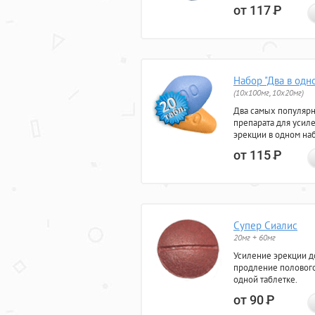
от 117
Р
Набор "Два в одн
(10x100мг, 10x20мг)
Два самых популяр
препарата для усил
эрекции в одном на
от 115
Р
Супер Сиалис
20мг + 60мг
Усиление эрекции до
продление полового
одной таблетке.
от 90
Р