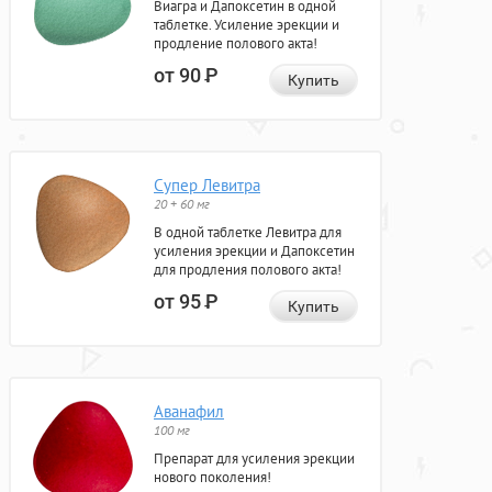
Виагра и Дапоксетин в одной
таблетке. Усиление эрекции и
продление полового акта!
от 90
Р
Купить
Супер Левитра
20 + 60 мг
В одной таблетке Левитра для
усиления эрекции и Дапоксетин
для продления полового акта!
от 95
Р
Купить
Аванафил
100 мг
Препарат для усиления эрекции
нового поколения!