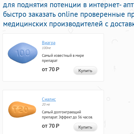
для поднятия потенции в интернет- ап
быстро заказать online проверенные п
медицинских производителей с доставк
Виагра
100мг
Самый известный в мире
препарат
от 70
Р
Купить
Сиалис
20 мг
Самый долгоиграющий
препарат. Эффект до 36 часов.
от 70
Р
Купить