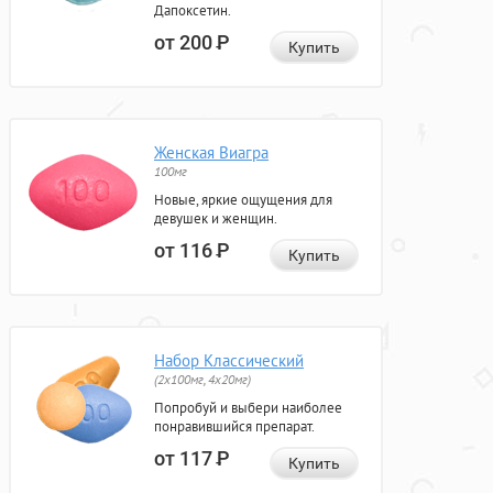
Дапоксетин.
от 200
Р
Купить
Женская Виагра
100мг
Новые, яркие ощущения для
девушек и женщин.
от 116
Р
Купить
Набор Классический
(2x100мг, 4x20мг)
Попробуй и выбери наиболее
понравившийся препарат.
от 117
Р
Купить