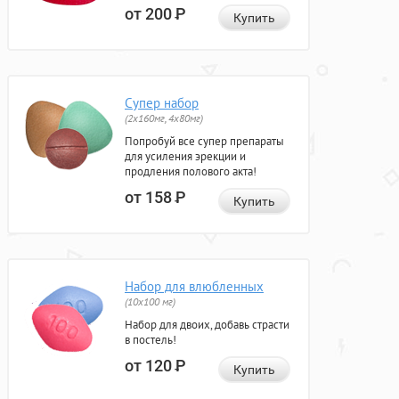
от 200
Р
Купить
Супер набор
(2х160мг, 4х80мг)
Попробуй все супер препараты
для усиления эрекции и
продления полового акта!
от 158
Р
Купить
Набор для влюбленных
(10х100 мг)
Набор для двоих, добавь страсти
в постель!
от 120
Р
Купить