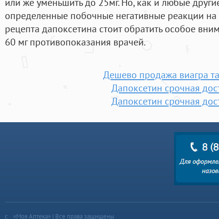
или же уменьшить до 25мг. Но, как и любые друг
определенные побочные негативные реакции на 
рецепта дапоксетина стоит обратить особое вни
60 мг противопоказания врачей.
Дешево продажа виагра т
Дапоксетин срочная дос
Дапоксетин срочная дос
«Моя Аптека» | Все права защищены