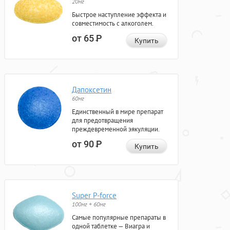
20мг
Быстрое наступление эффекта и
совместимость с алкоголем.
от 65
Р
Купить
Дапоксетин
60мг
Единственный в мире препарат
для предотвращения
преждевременной эякуляции.
от 90
Р
Купить
Super P-force
100мг + 60мг
Самые популярные препараты в
одной таблетке — Виагра и