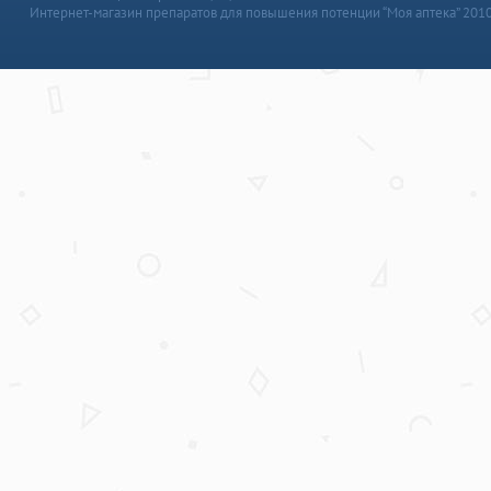
Интернет-магазин препаратов для повышения потенции “Моя аптека” 201