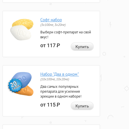
Софт набор
(3x100мг, 3x20мг)
Выбери софт-препарат на свой
вкус!
от 117
Р
Купить
Набор "Два в одном"
(10x100мг, 10x20мг)
Два самых популярных
препарата для усиления
эрекции в одном наборе!
от 115
Р
Купить