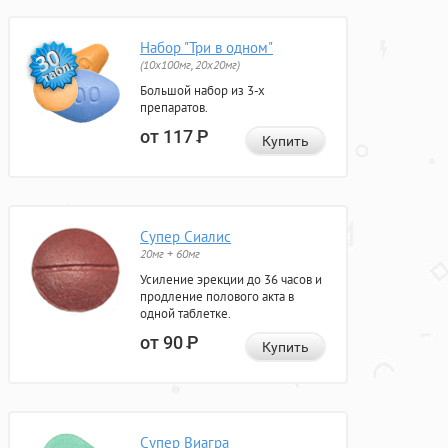
Набор "Три в одном"
(10x100мг, 20x20мг)
Большой набор из 3-х
препаратов.
от 117
Р
Купить
Супер Сиалис
20мг + 60мг
Усиление эрекции до 36 часов и
продление полового акта в
одной таблетке.
от 90
Р
Купить
Супер Виагра