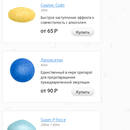
Сиалис Софт
20мг
Быстрое наступление эффекта и
совместимость с алкоголем.
от 65
Р
Купить
Дапоксетин
60мг
Единственный в мире препарат
для предотвращения
преждевременной эякуляции.
от 90
Р
Купить
Super P-force
100мг + 60мг