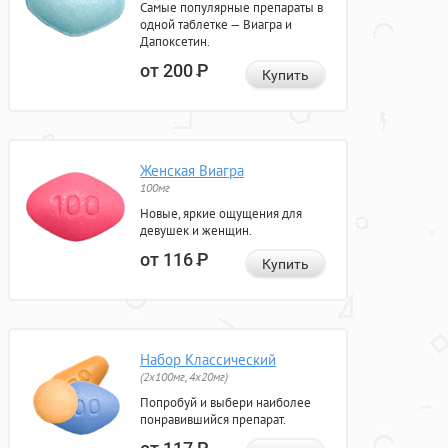
Самые популярные препараты в
одной таблетке — Виагра и
Дапоксетин.
от 200
Р
Купить
Женская Виагра
100мг
Новые, яркие ощущения для
девушек и женщин.
от 116
Р
Купить
Набор Классический
(2x100мг, 4x20мг)
Попробуй и выбери наиболее
понравившийся препарат.