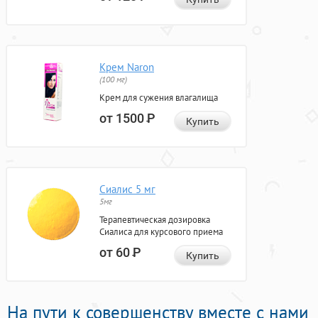
Крем Naron
(100 мг)
Крем для сужения влагалища
от 1500
Р
Купить
Сиалис 5 мг
5мг
Терапевтическая дозировка
Сиалиса для курсового приема
от 60
Р
Купить
На пути к совершенству вместе с нами