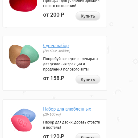
Препарат для усиления эрекции
нового поколения!
от 200
Р
Купить
Супер набор
(2х160мг, 4х80мг)
Попробуй все супер препараты
для усиления эрекции и
продления полового акта!
от 158
Р
Купить
Набор для влюбленных
(10х100 мг)
Набор для двоих, добавь страсти
в постель!
от 120
Р
Купить