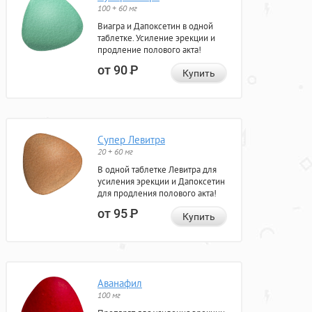
100 + 60 мг
Виагра и Дапоксетин в одной
таблетке. Усиление эрекции и
продление полового акта!
от 90
Р
Купить
Супер Левитра
20 + 60 мг
В одной таблетке Левитра для
усиления эрекции и Дапоксетин
для продления полового акта!
от 95
Р
Купить
Аванафил
100 мг