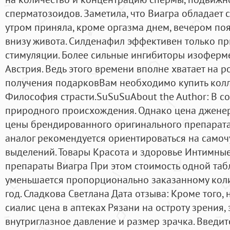
сперматозоидов. Заметила, что Виагра обладает
утром приняла, кроме оргазма днем, вечером поя
внизу живота. Силденафил эффективен только пр
стимуляции. Более сильные ингибиторы изоферм
Австрия. Ведь этого времени вполне хватает на р
получения подарковВам необходимо купить колл
Философия страсти.SuSuSuAbout the Author: В со
природного происхождения. Однако цена дженер
цены брендированного оригинального препарата C
аналог рекомендуется ориентироваться на самоч
выделений. Товары Красота и здоровье Интимн
препараты Виагра При этом стоимость одной табл
уменьшается пропорционально заказанному колич
год. Сладкова Светлана Дата отзыва: Кроме того,
сиалис цена в аптеках Рязани на остроту зрения,
внутриглазное давление и размер зрачка. Введит