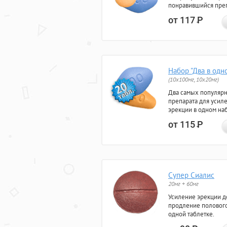
понравившийся преп
от 117
Р
Набор "Два в одн
(10x100мг, 10x20мг)
Два самых популяр
препарата для усил
эрекции в одном на
от 115
Р
Супер Сиалис
20мг + 60мг
Усиление эрекции до
продление полового
одной таблетке.