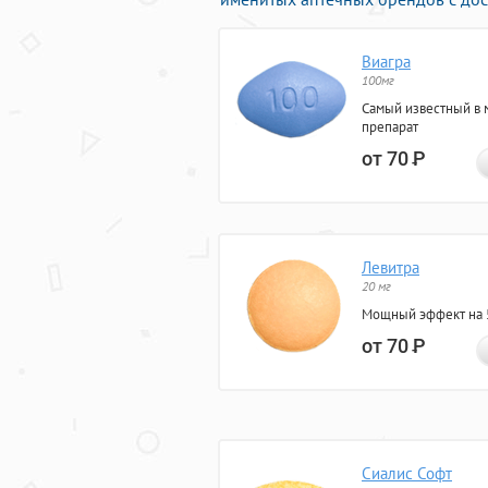
Виагра
100мг
Самый известный в 
препарат
от 70
Р
Левитра
20 мг
Мощный эффект на 5
от 70
Р
Сиалис Софт