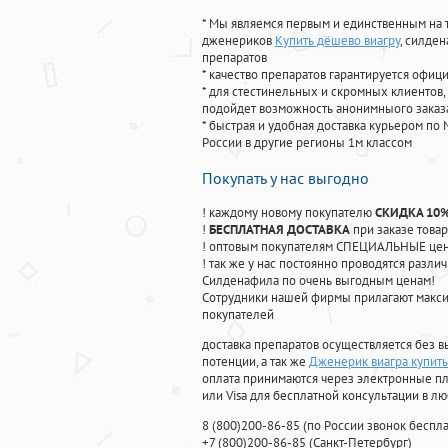
* Мы являемся первым и единственным на 
дженериков
Купить дёшево виагру
, силде
препаратов
* качество препаратов гарантируется офи
* для стестинельных и скромных клиентов,
подойдет возможность анонимныого заказа
* быстрая и удобная доставка курьером по 
России в другие регионы 1м классом
Покупать у нас выгодно
! каждому новому покупателю
СКИДКА 10
!
БЕСПЛАТНАЯ ДОСТАВКА
при заказе товар
! оптовым покупателям СПЕЦИАЛЬНЫЕ цены
! так же у нас постоянно проводятся раз
Силденафила по очень выгодным ценам!
Cотрудники нашей фирмы прилагают макси
покупателей
доставка препаратов осуществляется без в
потенции, а так же
Дженерик виагра купить
оплата принимаются через электронные пл
или Visa для бесплатной консультации в л
8
(800
)200-86-85
(
по России звонок беспла
+7
(800
)200-86-85
(
Санкт-Петербург)