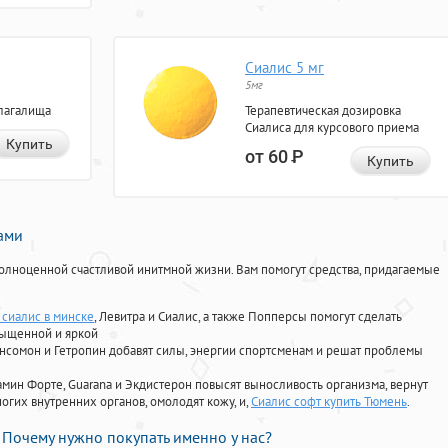
Сиалис 5 мг
5мг
лагалища
Терапевтическая дозировка
Сиалиса для курсового приема
Купить
от 60
Р
Купить
нами
олноценной счастливой инитмной жизни. Вам помогут средства, придагаемые
сиалис в минске
, Левитра и Сиалис, а также Попперсы помогут сделать
сыщенной и яркой
Ансомон и Гетропин добавят силы, энергии спортсменам и решат проблемы
ориамин Форте, Guarana и Экдистерон повысят выносливость организма, вернут
огих внутренних органов, омолодят кожу, и,
Сиалис софт купить Тюмень
.
Почему нужно покупать именно у нас?