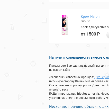
Крем Naron
(100 мг)
Крем для сужения в
от 1500
Р
На пути к совершенству вместе с 
Предлагаем Вам сделать первый шаг для п
на нашем сайте:
Дженерики известных брендов:
Дженерик 
интимную сторону Вашей жизни более на
Синтетические гормоны роста
: Динатроп, 
лишнего веса
БАДы и препараты:
Tribulus terrestris, М
утраченную энергию, восстановят работу мн
Несколько причино объясняющих 