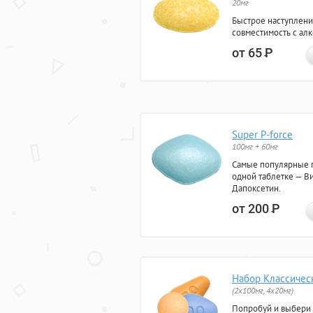
20мг
Быстрое наступлени
совместимость с ал
от 65
Р
Super P-force
100мг + 60мг
Самые популярные 
одной таблетке — Ви
Дапоксетин.
от 200
Р
Набор Классичес
(2x100мг, 4x20мг)
Попробуй и выбери