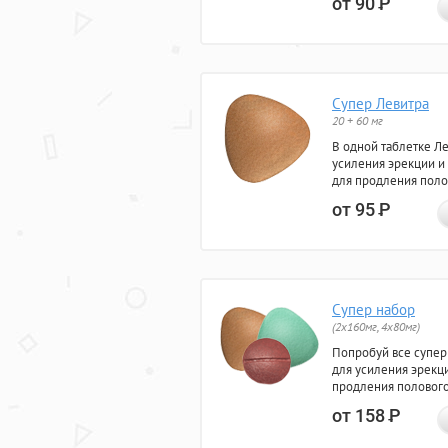
от 90
Р
Супер Левитра
20 + 60 мг
В одной таблетке Л
усиления эрекции и
для продления поло
от 95
Р
Супер набор
(2х160мг, 4х80мг)
Попробуй все супер
для усиления эрекц
продления полового
от 158
Р