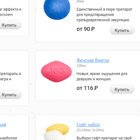
60мг
е эффекта и
Единственный в мире препарат
коголем.
для предотвращения
преждевременной эякуляции.
Купить
от 90
Р
Купить
Женская Виагра
100мг
препараты в
Новые, яркие ощущения для
агра и
девушек и женщин.
от 116
Р
Купить
Купить
кий
Софт набор
(3x100мг, 3x20мг)
 наиболее
Выбери софт-препарат на свой