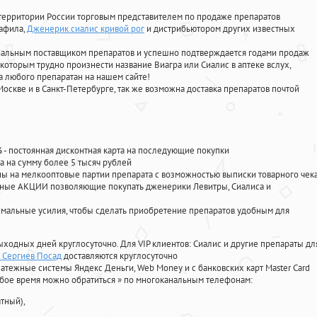
территории России торговым представителем по продаже препаратов
нафила
,
Дженерик сиалис кривой рог
и дистрибьютором других известных
циальным поставщиком препаратов и успешно подтверждается годами продаж
 которым трудно произнести название Виагра или Сиалис в аптеке вслух,
 любого препаратан на нашем сайте!
Москве и в Санкт-Петербурге, так же возможна доставка препаратов почтой
%
- постоянная дисконтная карта на последующие покупки
а на сумму более 5 тысяч рублей
 на мелкооптовые партии препарата с возможностью выписки товарного чек
личные АКЦИИ позволяющие покупать дженерики Левитры, Сиалиса и
мальные усилия, чтобы сделать приобретение препаратов удобным для
ыходных дней круглосуточно. Для VIP клиентов: Сиалис и другие препараты дл
 Сергиев Посад
доставляются круглосуточно
атежные системы Яндекс Деньги, Web Money и с банковских карт Master Card
юбое время можно обратиться
»
по многоканальным телефонам:
тный),