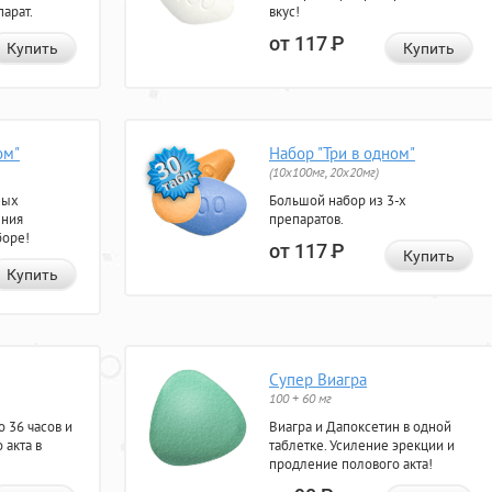
арат.
вкус!
от 117
Р
Купить
Купить
ом"
Набор "Три в одном"
(10x100мг, 20x20мг)
ных
Большой набор из 3-х
ения
препаратов.
боре!
от 117
Р
Купить
Купить
Супер Виагра
100 + 60 мг
 36 часов и
Виагра и Дапоксетин в одной
 акта в
таблетке. Усиление эрекции и
продление полового акта!