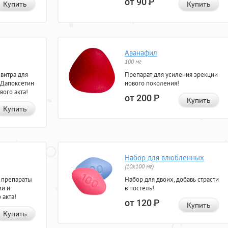
от 90
Р
Купить
Купить
Аванафил
100 мг
евитра для
Препарат для усиления эрекции
 Дапоксетин
нового поколения!
вого акта!
от 200
Р
Купить
Купить
Набор для влюбленных
(10х100 мг)
 препараты
Набор для двоих, добавь страсти
ии и
в постель!
 акта!
от 120
Р
Купить
Купить