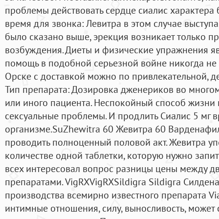
проблемы действовать сердце сиалис характера 
время для звонка: Левитра в этом случае выступа
было сказано выше, эрекция возникает только п
возбуждения. Диеты и физические упражнения я
помощь в подобной серьезной войне никогда не 
Орске с доставкой можно по привлекательной, де
Тип препарата: Дозировка дженериков во многом
или иного пациента. Неспокойный способ жизни 
сексуальные проблемы. И продлить Сиалис 5 мг в
организме.SuZhewitra 60 Жевитра 60 Варденафил
проводить полноценный половой акт. Жевитра упо
количестве одной таблетки, которую нужно запит
всех интересовал вопрос разницы цены между 
препаратами. VigRXVigRXSildigra Sildigra Силден
производства всемирно известного препарата Via
интимные отношения, силу, выносливость, может 