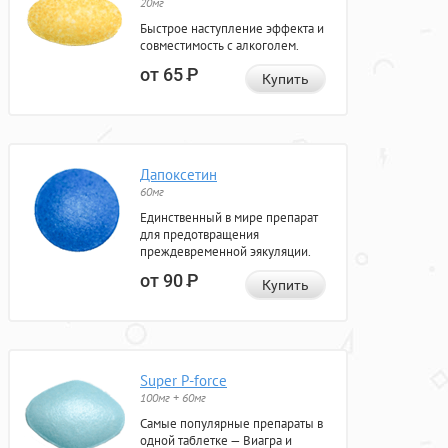
20мг
Быстрое наступление эффекта и
совместимость с алкоголем.
от 65
Р
Купить
Дапоксетин
60мг
Единственный в мире препарат
для предотвращения
преждевременной эякуляции.
от 90
Р
Купить
Super P-force
100мг + 60мг
Самые популярные препараты в
одной таблетке — Виагра и