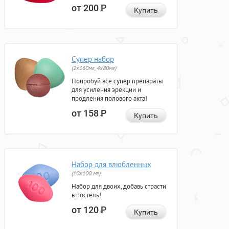
от 200
Р
Купить
Супер набор
(2х160мг, 4х80мг)
Попробуй все супер препараты
для усиления эрекции и
продления полового акта!
от 158
Р
Купить
Набор для влюбленных
(10х100 мг)
Набор для двоих, добавь страсти
в постель!
от 120
Р
Купить