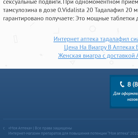
сексуальные подвиги. При одномоментном приеме
тамсулозина в дозе 0.Vidalista 20 Тадалафил 20 м
гарантировано получаете: Это мощные таблетки 
Интернет аптека тадалафил си
Цена На Виагру В Аптеках 
Женская виагра с доставкой 
«Моя Аптека» | Все права защищены
Интернет-магазин препаратов для повышения потенции “Моя аптека” 201