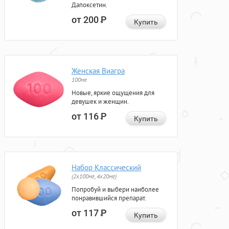
Дапоксетин.
от 200
Р
Купить
Женская Виагра
100мг
Новые, яркие ощущения для
девушек и женщин.
от 116
Р
Купить
Набор Классический
(2x100мг, 4x20мг)
Попробуй и выбери наиболее
понравившийся препарат.
от 117
Р
Купить