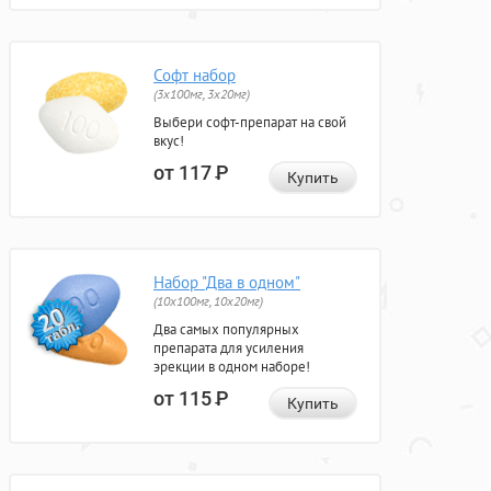
Софт набор
(3x100мг, 3x20мг)
Выбери софт-препарат на свой
вкус!
от 117
Р
Купить
Набор "Два в одном"
(10x100мг, 10x20мг)
Два самых популярных
препарата для усиления
эрекции в одном наборе!
от 115
Р
Купить