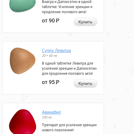
Виагра и Дапоксетин в одной
таблетке. Усиление эрекции и
продление полового акта!
от 90
Р
Купить
Супер Левитра
20 + 60 мг
В одной таблетке Левитра для
усиления эрекции и Дапоксетин
для продления полового акта!
от 95
Р
Купить
Аванафил
100 мг
Препарат для усиления эрекции
нового поколения!