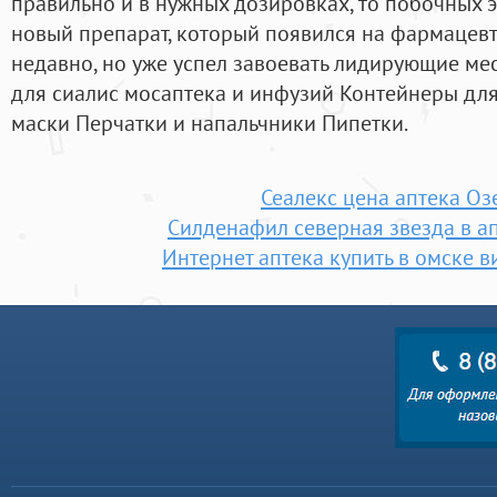
правильно и в нужных дозировках, то побочных эф
новый препарат, который появился на фармацев
недавно, но уже успел завоевать лидирующие ме
для сиалис мосаптека и инфузий Контейнеры д
маски Перчатки и напальчники Пипетки.
Сеалекс цена аптека Оз
Силденафил северная звезда в а
Интернет аптека купить в омске в