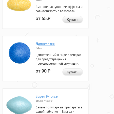
20мг
Быстрое наступление эффекта и
совместимость с алкоголем.
от 65
Р
Купить
Дапоксетин
60мг
Единственный в мире препарат
для предотвращения
преждевременной эякуляции.
от 90
Р
Купить
Super P-force
100мг + 60мг
Самые популярные препараты в
одной таблетке — Виагра и