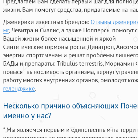
Предлагаем Вам сделать первый шаг для полноц
жизни. Вам помогут средства, придагаемые на на
Дженерики известных брендов:
Отзывы дженерик
мг
, Левитра и Сиалис, а также Попперсы помогут 
Вашей жизни более насыщенной и яркой
Синтетические гормоны роста
: Динатроп, Ансомо
энергии спортсменам и решат проблемы лишнего
БАДы и препараты:
Tribulus terrestris, Мориамин
повысят выносливость организма, вернут утрачен
работу многих внутренних органов, омолодят кожу
геленджике
.
Несколько причино объясняющих Поче
именно у нас?
* Мы являемся первым и единственным на терри
представителем по продаже препаратов дженер