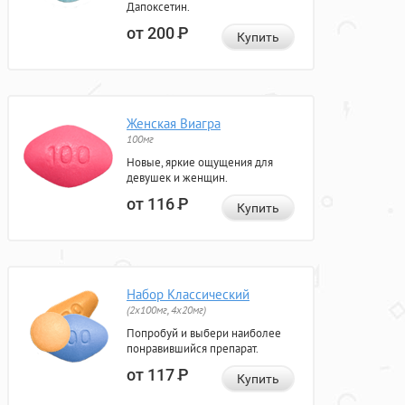
Дапоксетин.
от 200
Р
Купить
Женская Виагра
100мг
Новые, яркие ощущения для
девушек и женщин.
от 116
Р
Купить
Набор Классический
(2x100мг, 4x20мг)
Попробуй и выбери наиболее
понравившийся препарат.
от 117
Р
Купить