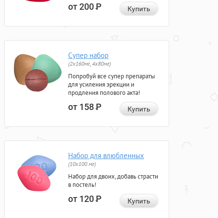
от 200
Р
Купить
Супер набор
(2х160мг, 4х80мг)
Попробуй все супер препараты
для усиления эрекции и
продления полового акта!
от 158
Р
Купить
Набор для влюбленных
(10х100 мг)
Набор для двоих, добавь страсти
в постель!
от 120
Р
Купить