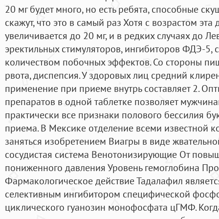
20 мг будет много, но есть ребята, способные ску
скажут, что это в самый раз Хотя с возрастом эта
увеличивается до 20 мг, и в редких случаях до Ле
эректильных стимуляторов, ингибиторов ФДЭ-5,
количеством побочных эффектов. Со стороны пи
рвота, диспепсия. У здоровых лиц средний клире
применение при приеме внутрь составляет 2. Оп
препаратов в одной таблетке позволяет мужчина
практически все признаки полового бессилия бу
приема. В Мексике отделение всеми известной 
заняться изобретением Виагры в виде жвательно
сосудистая система Венотонизирующие От повы
пониженного давления Уровень гемоглобина Пр
Фармакологическое действие Тадалафил являет
селективным ингибитором специфической фосфо
циклического гуанозин монофосфата цГМФ. Когд