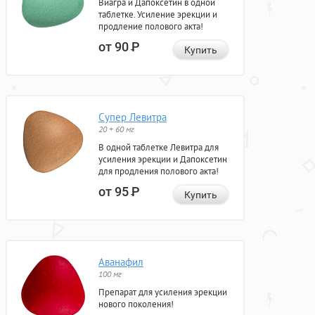
Виагра и Дапоксетин в одной
таблетке. Усиление эрекции и
продление полового акта!
от 90
Р
Купить
Супер Левитра
20 + 60 мг
В одной таблетке Левитра для
усиления эрекции и Дапоксетин
для продления полового акта!
от 95
Р
Купить
Аванафил
100 мг
Препарат для усиления эрекции
нового поколения!