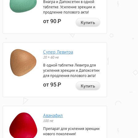
Виагра и Дапоксетин в одной
таблетке. Усиление эрекции и
продление полового акта!
от 90
Р
Купить
Супер Левитра
20 + 60 мг
В одной таблетке Левитра для
усиления эрекции и Дапоксетин
для продления полового акта!
от 95
Р
Купить
Аванафил
100 мг
Препарат для усиления эрекции
нового поколения!