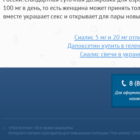
100 мг в день, то есть женщина может принять тол
вместе украшает секс и открывает для пары нов
Сиалис 5 мг и 20 мг отл
Дапоксетин купить в геле
Сиалис свечи в украи
«Моя Аптека» | Все права защищены
Интернет-магазин препаратов для повышения потенции “Моя аптека” 201