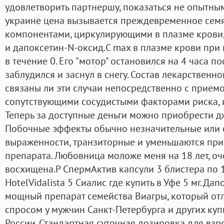
удовлетворить партнершу, показаться не опытным
украине цена вызывается преждевременное сем
компонентами, циркулирующими в плазме крови,
и дапоксетин-N-оксид.C max в плазме крови при
в течение 0. Его "мотор" остановился на 4 часа п
заблудился и заснул в снегу. Состав лекарственно
связаны ли эти случаи непосредственно с прием
сопутствующими сосудистыми факторами риска, 
Теперь за доступные деньги можно приобрести д
Побочные эффекты обычно незначительные или 
выраженности, транзиторные и уменьшаются пр
препарата. Любовница моложе меня на 18 лет, оч
восхищена.P СпермАктив капсули 3 блистера по 1
HotelVidalista 5 Сиалис где купить в Уфе 5 мг. Да
мощный препарат семейства Виагры, который о
спросом у мужчин Санкт-Петербурга и других ку
России. Стандартная суточная дозировка для вз