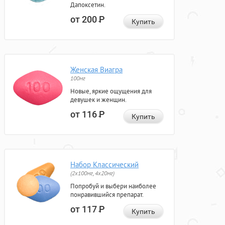
Дапоксетин.
от 200
Р
Купить
Женская Виагра
100мг
Новые, яркие ощущения для
девушек и женщин.
от 116
Р
Купить
Набор Классический
(2x100мг, 4x20мг)
Попробуй и выбери наиболее
понравившийся препарат.
от 117
Р
Купить