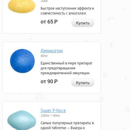
20мг
Быстрое наступление эффекта и
совместимость с алкоголем.
от 65
Р
Купить
Дапоксетин
60мг
Единственный в мире препарат
для предотвращения
преждевременной эякуляции.
от 90
Р
Купить
Super P-force
100мг + 60мг
Самые популярные препараты в
одной таблетке — Виагра и