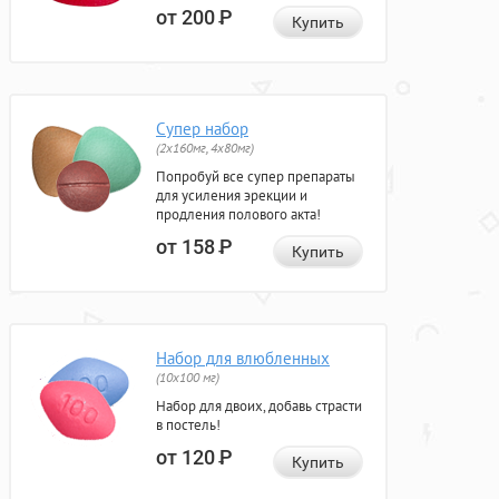
от 200
Р
Купить
Супер набор
(2х160мг, 4х80мг)
Попробуй все супер препараты
для усиления эрекции и
продления полового акта!
от 158
Р
Купить
Набор для влюбленных
(10х100 мг)
Набор для двоих, добавь страсти
в постель!
от 120
Р
Купить