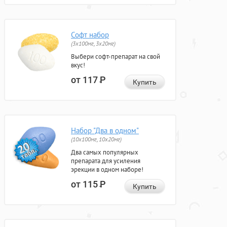
Софт набор
(3x100мг, 3x20мг)
Выбери софт-препарат на свой
вкус!
от 117
Р
Купить
Набор "Два в одном"
(10x100мг, 10x20мг)
Два самых популярных
препарата для усиления
эрекции в одном наборе!
от 115
Р
Купить