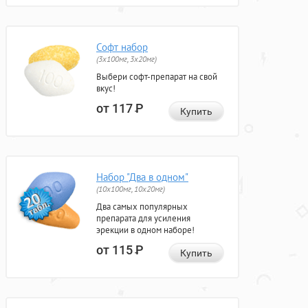
Софт набор
(3x100мг, 3x20мг)
Выбери софт-препарат на свой
вкус!
от 117
Р
Купить
Набор "Два в одном"
(10x100мг, 10x20мг)
Два самых популярных
препарата для усиления
эрекции в одном наборе!
от 115
Р
Купить