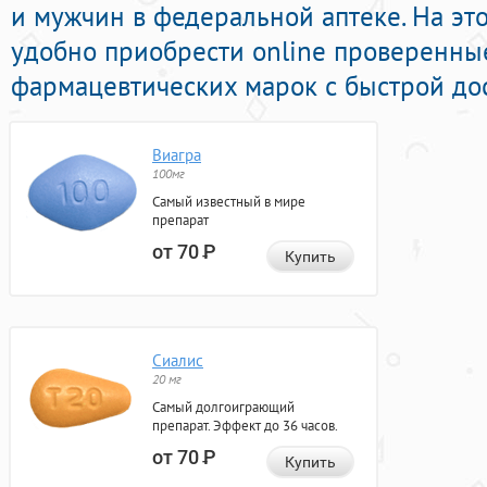
и мужчин в федеральной аптеке. На эт
удобно приобрести online проверенн
фармацевтических марок с быстрой дос
Виагра
100мг
Самый известный в мире
препарат
от 70
Р
Купить
Сиалис
20 мг
Самый долгоиграющий
препарат. Эффект до 36 часов.
от 70
Р
Купить