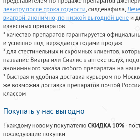
представителем по продаже препаратов дженер
левитру после срока годности
, силденафила
,
Лече
виагрой. анонимно, по низкой выгодной цене
и д
известных препаратов
* качество препаратов гарантируется официаль
и успешно подтверждается годами продаж
* для стестинельных и скромных клиентов, кото
название Виагра или Сиалис в аптеке вслух, под
анонимныого заказа любого препаратан на наше
* быстрая и удобная доставка курьером по Москве
же возможна доставка препаратов почтой России
классом
Покупать у нас выгодно
! каждому новому покупателю
СКИДКА 10%
- пос
последующие покупки