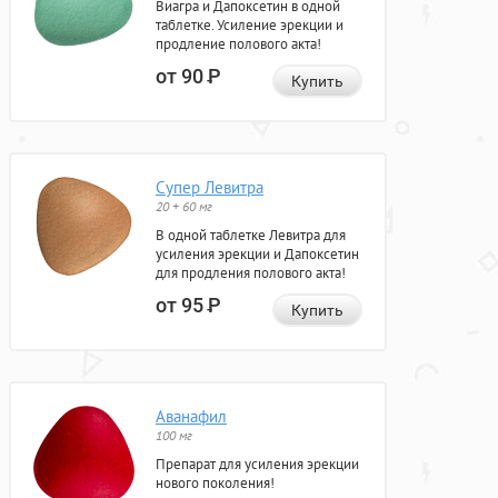
Виагра и Дапоксетин в одной
таблетке. Усиление эрекции и
продление полового акта!
от 90
Р
Купить
Супер Левитра
20 + 60 мг
В одной таблетке Левитра для
усиления эрекции и Дапоксетин
для продления полового акта!
от 95
Р
Купить
Аванафил
100 мг
Препарат для усиления эрекции
нового поколения!