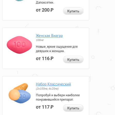
Дапоксетин.
от 200
Р
Купить
Женская Виагра
100мг
Новые, яркие ощущения для
девушек и женщин.
от 116
Р
Купить
Набор Классический
(2x100мг, 4x20мг)
Попробуй и выбери наиболее
понравившийся препарат.
от 117
Р
Купить