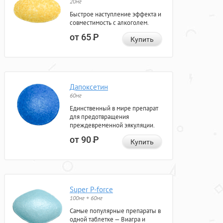
20мг
Быстрое наступление эффекта и
совместимость с алкоголем.
от 65
Р
Купить
Дапоксетин
60мг
Единственный в мире препарат
для предотвращения
преждевременной эякуляции.
от 90
Р
Купить
Super P-force
100мг + 60мг
Самые популярные препараты в
одной таблетке — Виагра и