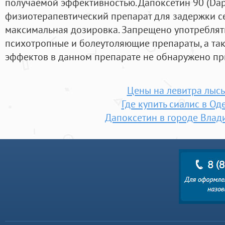
получаемой эффективностью. Дапоксетин 90 (Da
физиотерапевтический препарат для задержки с
максимальная дозировка. Запрещено употреблят
психотропные и болеутоляющие препараты, а та
эффектов в данном препарате не обнаружено пр
Цены на левитра лысь
Где купить сиалис в Од
Дапоксетин в городе Влад