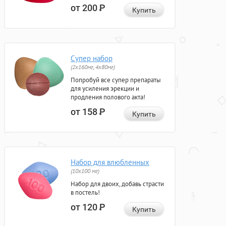
от 200
Р
Купить
Супер набор
(2х160мг, 4х80мг)
Попробуй все супер препараты
для усиления эрекции и
продления полового акта!
от 158
Р
Купить
Набор для влюбленных
(10х100 мг)
Набор для двоих, добавь страсти
в постель!
от 120
Р
Купить