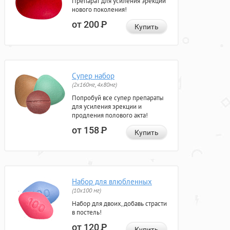
Препарат для усиления эрекции
нового поколения!
от 200
Р
Купить
Супер набор
(2х160мг, 4х80мг)
Попробуй все супер препараты
для усиления эрекции и
продления полового акта!
от 158
Р
Купить
Набор для влюбленных
(10х100 мг)
Набор для двоих, добавь страсти
в постель!
от 120
Р
Купить