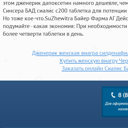
этом дженерик дапоксетин намного дешевле, чем
Синсера БАД сиалис с200 таблетка для потенции
Но тоже кое-что.SuZhewitra Байер Фарма АГ Дей
подумайте - какая экономия: При необходимости
более четверти таблетки в день.
Дженерик женская виагра силденафил
Купить женскую виагру Че
Заказать онлайн Сиалис Б