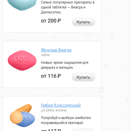
Самые популярные препараты в
одной таблетке — Виагра и
Дапоксетин.
от 200
Р
Купить
Женская Виагра
100мг
Новые, яркие ощущения для
девушек и женщин.
от 116
Р
Купить
Набор Классический
(2x100мг, 4x20мг)
Попробуй и выбери наиболее
понравившийся препарат.