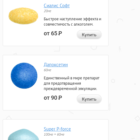
Сиалис Софт
20мг
Быстрое наступление эффекта и
совместимость с алкоголем.
от 65
Р
Купить
Дапоксетин
60мг
Единственный в мире препарат
для предотвращения
преждевременной эякуляции.
от 90
Р
Купить
Super P-force
100мг + 60мг