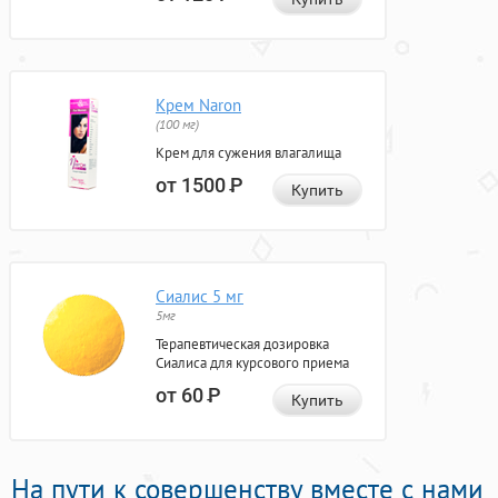
Крем Naron
(100 мг)
Крем для сужения влагалища
от 1500
Р
Купить
Сиалис 5 мг
5мг
Терапевтическая дозировка
Сиалиса для курсового приема
от 60
Р
Купить
На пути к совершенству вместе с нами