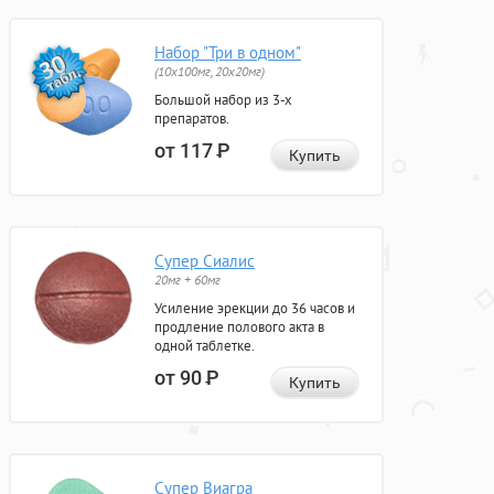
Набор "Три в одном"
(10x100мг, 20x20мг)
Большой набор из 3-х
препаратов.
от 117
Р
Купить
Супер Сиалис
20мг + 60мг
Усиление эрекции до 36 часов и
продление полового акта в
одной таблетке.
от 90
Р
Купить
Супер Виагра