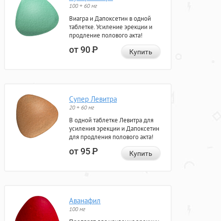
100 + 60 мг
Виагра и Дапоксетин в одной
таблетке. Усиление эрекции и
продление полового акта!
от 90
Р
Купить
Супер Левитра
20 + 60 мг
В одной таблетке Левитра для
усиления эрекции и Дапоксетин
для продления полового акта!
от 95
Р
Купить
Аванафил
100 мг