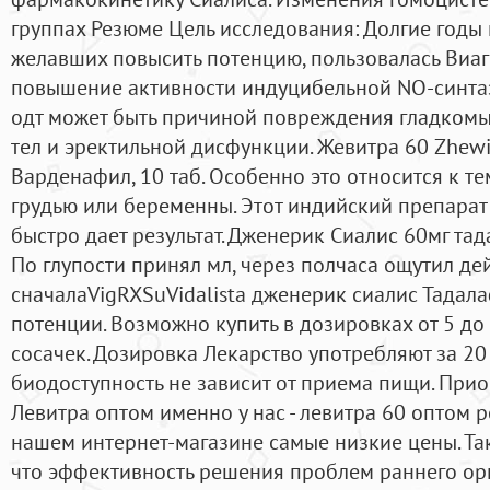
группах Резюме Цель исследования: Долгие годы
желавших повысить потенцию, пользовалась Виаг
повышение активности индуцибельной NO-синтаз
одт может быть причиной повреждения гладком
тел и эректильной дисфункции. Жевитра 60 Zhewi
Варденафил, 10 таб. Особенно это относится к т
грудью или беременны. Этот индийский препарат
быстро дает результат. Дженерик Сиалис 60мг тад
По глупости принял мл, через полчаса ощутил дей
сначалаVigRXSuVidalista дженерик сиалис Тадал
потенции. Возможно купить в дозировках от 5 до
сосачек. Дозировка Лекарство употребляют за 20 
биодоступность не зависит от приема пищи. При
Левитра оптом именно у нас - левитра 60 оптом р
нашем интернет-магазине самые низкие цены. Та
что эффективность решения проблем раннего орг