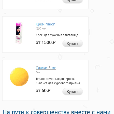
Крем Naron
(100 мг)
Крем для сужения влагалища
от 1500
Р
Купить
Сиалис 5 мг
5мг
Терапевтическая дозировка
Сиалиса для курсового приема
от 60
Р
Купить
На пути к совершенству вместе с нами