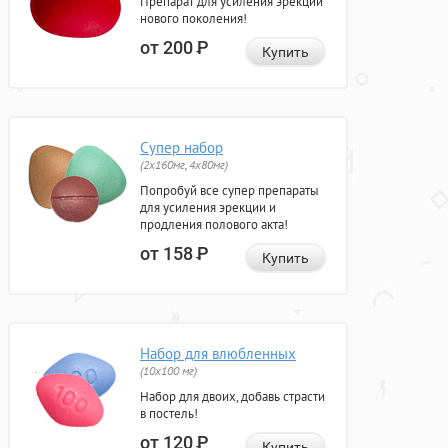
Препарат для усиления эрекции
нового поколения!
от 200
Р
Купить
Супер набор
(2х160мг, 4х80мг)
Попробуй все супер препараты
для усиления эрекции и
продления полового акта!
от 158
Р
Купить
Набор для влюбленных
(10х100 мг)
Набор для двоих, добавь страсти
в постель!
от 120
Р
Купить