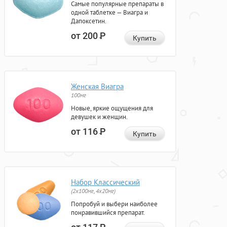
Самые популярные препараты в
одной таблетке — Виагра и
Дапоксетин.
от 200
Р
Купить
Женская Виагра
100мг
Новые, яркие ощущения для
девушек и женщин.
от 116
Р
Купить
Набор Классический
(2x100мг, 4x20мг)
Попробуй и выбери наиболее
понравившийся препарат.