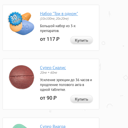
Набор "Три в одном"
(10x100мг, 20x20мг)
Большой набор из 3-х
препаратов.
от 117
Р
Купить
Супер Сиалис
20мг + 60мг
Усиление эрекции до 36 часов и
продление полового акта в
одной таблетке.
от 90
Р
Купить
Супер Виагра