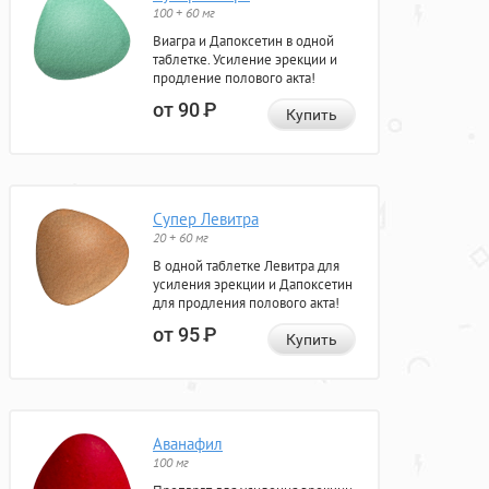
100 + 60 мг
Виагра и Дапоксетин в одной
таблетке. Усиление эрекции и
продление полового акта!
от 90
Р
Купить
Супер Левитра
20 + 60 мг
В одной таблетке Левитра для
усиления эрекции и Дапоксетин
для продления полового акта!
от 95
Р
Купить
Аванафил
100 мг