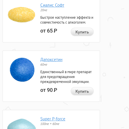
Сиалис Софт
20мг
Быстрое наступление эффекта и
совместимость с алкоголем.
от 65
Р
Купить
Дапоксетин
60мг
Единственный в мире препарат
для предотвращения
преждевременной эякуляции.
от 90
Р
Купить
Super P-force
100мг + 60мг