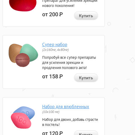
Препарат для усиления эрекции
нового поколения!
от 200
Р
Купить
Супер набор
(2х160мг, 4х80мг)
Попробуй все супер препараты
для усиления эрекции и
продления полового акта!
от 158
Р
Купить
Набор для влюбленных
(10х100 мг)
Набор для двоих, добавь страсти
в постель!
от 120
Р
Купить