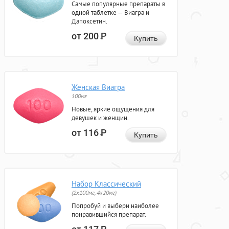
Самые популярные препараты в
одной таблетке — Виагра и
Дапоксетин.
от 200
Р
Купить
Женская Виагра
100мг
Новые, яркие ощущения для
девушек и женщин.
от 116
Р
Купить
Набор Классический
(2x100мг, 4x20мг)
Попробуй и выбери наиболее
понравившийся препарат.