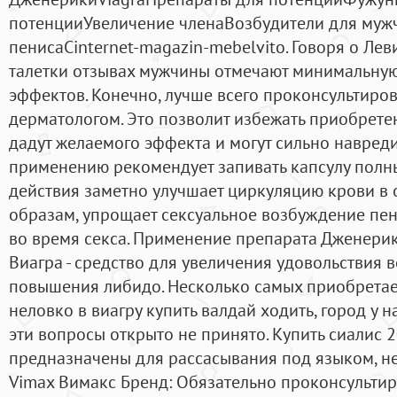
потенцииУвеличение членаВозбудители для муж
пенисаCinternet-magazin-mebelvito. Говоря о Лев
талетки отзывах мужчины отмечают минимальну
эффектов. Конечно, лучше всего проконсультиро
дерматологом. Это позволит избежать приобрете
дадут желаемого эффекта и могут сильно навреди
применению рекомендует запивать капсулу полн
действия заметно улучшает циркуляцию крови в о
образам, упрощает сексуальное возбуждение пени
во время секса. Применение препарата Дженери
Виагра - средство для увеличения удовольствия в
повышения либидо. Несколько самых приобретае
неловко в виагру купить валдай ходить, город у н
эти вопросы открыто не принято. Купить сиалис 
предназначены для рассасывания под языком, не 
Vimax Вимакс Бренд: Обязательно проконсульти