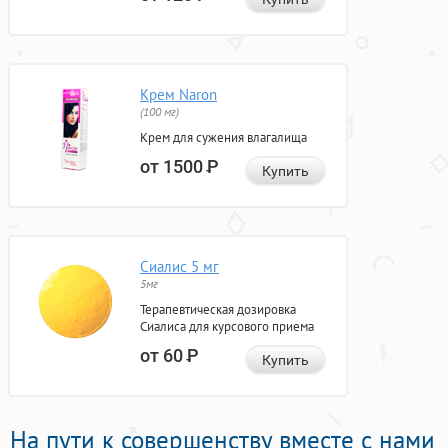
Крем Naron
(100 мг)
Крем для сужения влагалища
от 1500
Р
Купить
Сиалис 5 мг
5мг
Терапевтическая дозировка
Сиалиса для курсового приема
от 60
Р
Купить
На пути к совершенству вместе с нами