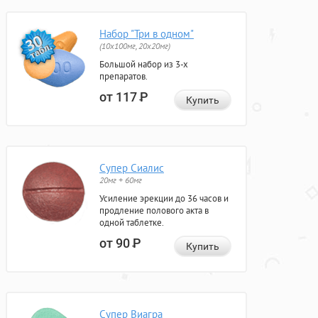
Набор "Три в одном"
(10x100мг, 20x20мг)
Большой набор из 3-х
препаратов.
от 117
Р
Купить
Супер Сиалис
20мг + 60мг
Усиление эрекции до 36 часов и
продление полового акта в
одной таблетке.
от 90
Р
Купить
Супер Виагра