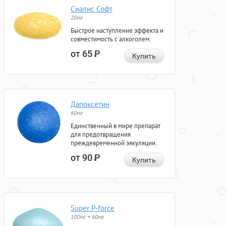
Сиалис Софт
20мг
Быстрое наступление эффекта и
совместимость с алкоголем.
от 65
Р
Купить
Дапоксетин
60мг
Единственный в мире препарат
для предотвращения
преждевременной эякуляции.
от 90
Р
Купить
Super P-force
100мг + 60мг