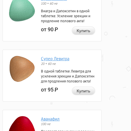
100 + 60 мг
Виагра и Дапоксетин в одной
таблетке. Усиление эрекции и
продление полового акта!
от 90
Р
Купить
Супер Левитра
20 + 60 мг
В одной таблетке Левитра для
усиления эрекции и Дапоксетин
для продления полового акта!
от 95
Р
Купить
Аванафил
100 мг