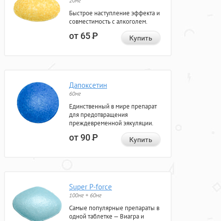
20мг
Быстрое наступление эффекта и
совместимость с алкоголем.
от 65
Р
Купить
Дапоксетин
60мг
Единственный в мире препарат
для предотвращения
преждевременной эякуляции.
от 90
Р
Купить
Super P-force
100мг + 60мг
Самые популярные препараты в
одной таблетке — Виагра и