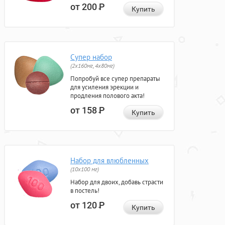
от 200
Р
Купить
Супер набор
(2х160мг, 4х80мг)
Попробуй все супер препараты
для усиления эрекции и
продления полового акта!
от 158
Р
Купить
Набор для влюбленных
(10х100 мг)
Набор для двоих, добавь страсти
в постель!
от 120
Р
Купить