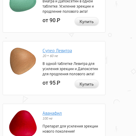
Виагра и Дапоксетин в одной
таблетке. Усиление эрекции и
продление полового акта!
от 90
Р
Купить
Супер Левитра
20 + 60 мг
В одной таблетке Левитра для
усиления эрекции и Дапоксетин
для продления полового акта!
от 95
Р
Купить
Аванафил
100 мг
Препарат для усиления эрекции
нового поколения!