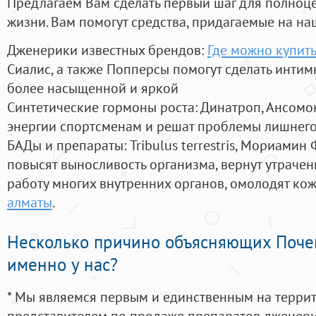
Предлагаем Вам сделать первый шаг для полноц
жизни. Вам помогут средства, придагаемые на на
Дженерики известных брендов:
Где можно купить
Сиалис, а также Попперсы помогут сделать инти
более насыщенной и яркой
Синтетические гормоны роста
: Динатроп, Ансомо
энергии спортсменам и решат проблемы лишнего
БАДы и препараты:
Tribulus terrestris, Мориамин
повысят выносливость организма, вернут утрачен
работу многих внутренних органов, омолодят кожу
алматы
.
Несколько причино объясняющих Поче
именно у нас?
* Мы являемся первым и единственным на терри
представителем по продаже препаратов дженер