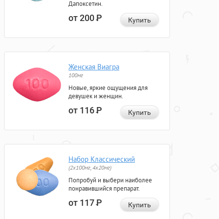
Дапоксетин.
от 200
Р
Купить
Женская Виагра
100мг
Новые, яркие ощущения для
девушек и женщин.
от 116
Р
Купить
Набор Классический
(2x100мг, 4x20мг)
Попробуй и выбери наиболее
понравившийся препарат.
от 117
Р
Купить