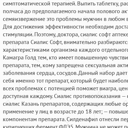
симптоматической терапией. Выпить таблетку, ра
полчаса до предполагаемого начала полового а
семяизвержение это проблемы мужчин в любом во
Для достижения эффективности необходим доста
стимуляции. Поэтому, доктора, сиалис софт апте
препарата Сиалис Софт, внимательно разбирают
характеристиками организма каждого отдельного
Камагра Голд тем, кто имеет повышенную чувств
препарата, тем, кому запрещена сексуальная акти
заболевания сердца, сосудов. Данный набор дае
себя именно тот препарат, который будет наибол
всех проблемах с потенцией поможет виагра, цен
доступная каждому. Сиалис противопоказания —
сиалис Казань препаратов, содержащих любые ор
применение у лиц в возрасте до 18 лет; — повыш
компонентам препарата. Силденафил отнесли пе
купирующих фермент ФДЭ5. Мужчина не может п