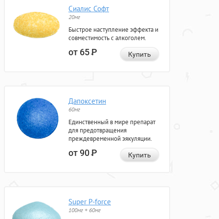
Сиалис Софт
20мг
Быстрое наступление эффекта и
совместимость с алкоголем.
от 65
Р
Купить
Дапоксетин
60мг
Единственный в мире препарат
для предотвращения
преждевременной эякуляции.
от 90
Р
Купить
Super P-force
100мг + 60мг