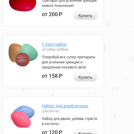
Препарат для усиления эрекции
нового поколения!
от 200
Р
Купить
Супер набор
(2х160мг, 4х80мг)
Попробуй все супер препараты
для усиления эрекции и
продления полового акта!
от 158
Р
Купить
Набор для влюбленных
(10х100 мг)
Набор для двоих, добавь страсти
в постель!
от 120
Р
Купить