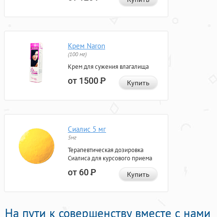
Крем Naron
(100 мг)
Крем для сужения влагалища
от 1500
Р
Купить
Сиалис 5 мг
5мг
Терапевтическая дозировка
Сиалиса для курсового приема
от 60
Р
Купить
На пути к совершенству вместе с нами