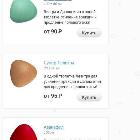
100 + 60 мг
Виагра и Дапоксетин в одной
таблетке. Усиление эрекции и
продление полового акта!
от 90
Р
Купить
Супер Левитра
20 + 60 мг
В одной таблетке Левитра для
усиления эрекции и Дапоксетин
для продления полового акта!
от 95
Р
Купить
Аванафил
100 мг