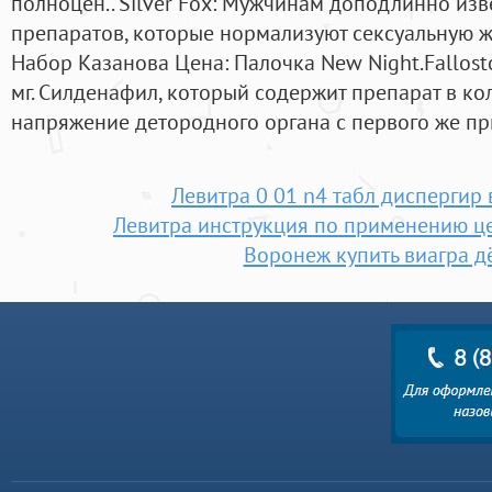
полноцен.. Silver Fox: Мужчинам доподлинно из
препаратов, которые нормализуют сексуальную ж
Набор Казанова Цена: Палочка New Night.Fallos
мг. Силденафил, который содержит препарат в кол
напряжение детородного органа с первого же пр
Левитра 0 01 n4 табл диспергир 
Левитра инструкция по применению ц
Воронеж купить виагра 