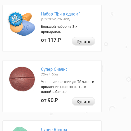
Набор "Три в одном"
(10x100мг, 20x20мг)
Большой набор из 3-х
препаратов.
от 117
Р
Купить
Супер Сиалис
20мг + 60мг
Усиление эрекции до 36 часов и
продление полового акта в
одной таблетке.
от 90
Р
Купить
Супер Виагра