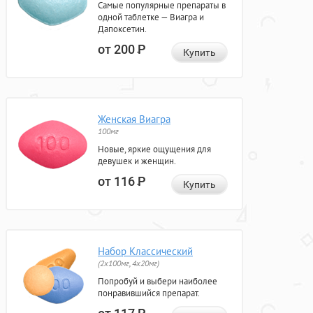
Самые популярные препараты в
одной таблетке — Виагра и
Дапоксетин.
от 200
Р
Купить
Женская Виагра
100мг
Новые, яркие ощущения для
девушек и женщин.
от 116
Р
Купить
Набор Классический
(2x100мг, 4x20мг)
Попробуй и выбери наиболее
понравившийся препарат.