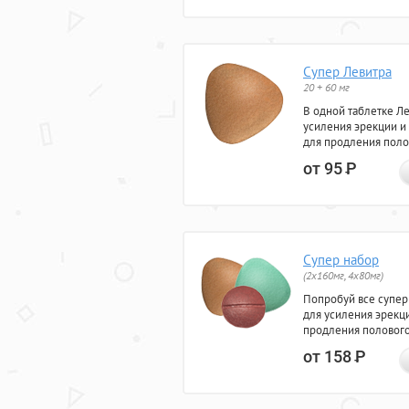
Супер Левитра
20 + 60 мг
В одной таблетке Л
усиления эрекции и
для продления поло
от 95
Р
Супер набор
(2х160мг, 4х80мг)
Попробуй все супер
для усиления эрекц
продления полового
от 158
Р