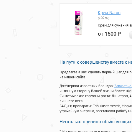
Крем Naron
(100 мг)
Крем для сужения в
от 1500
Р
На пути к совершенству вместе с 
Предлагаем Вам сделать первый шаг для п
на нашем сайте:
Дженерики известных брендов:
Заказать 
интимную сторону Вашей жизни более на
Синтетические гормоны роста
: Динатроп, 
лишнего веса
БАДы и препараты:
Tribulus terrestris, М
утраченную энергию, восстановят работу мн
Несколько причино объясняющих 
* Мы являемся первым и единственным на 