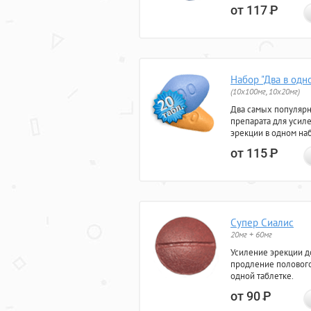
от 117
Р
Набор "Два в одн
(10x100мг, 10x20мг)
Два самых популяр
препарата для усил
эрекции в одном на
от 115
Р
Супер Сиалис
20мг + 60мг
Усиление эрекции до
продление полового
одной таблетке.
от 90
Р