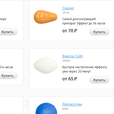
Сиалис
20 мг
мире
Самый долгоиграющий
препарат. Эффект до 36 часов.
от 70
Р
Купить
Купить
Виагра Софт
100мг
ть часов.
Быстрое наступление эффекта,
уже через 20 минут.
Купить
от 65
Р
Купить
Дапоксетин
60мг