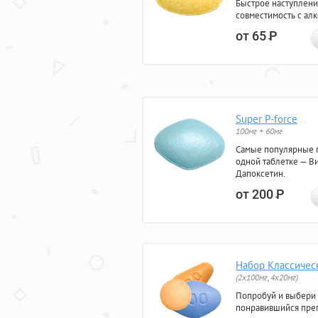
Быстрое наступлени
совместимость с ал
от 65
Р
Super P-force
100мг + 60мг
Самые популярные 
одной таблетке — Ви
Дапоксетин.
от 200
Р
Набор Классичес
(2x100мг, 4x20мг)
Попробуй и выбери
понравившийся преп