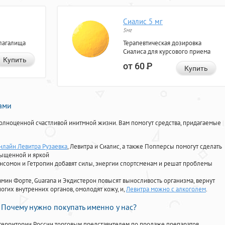
Сиалис 5 мг
5мг
лагалища
Терапевтическая дозировка
Сиалиса для курсового приема
Купить
от 60
Р
Купить
нами
олноценной счастливой инитмной жизни. Вам помогут средства, придагаемые
онлайн Левитра Рузаевка
, Левитра и Сиалис, а также Попперсы помогут сделать
сыщенной и яркой
Ансомон и Гетропин добавят силы, энергии спортсменам и решат проблемы
ориамин Форте, Guarana и Экдистерон повысят выносливость организма, вернут
огих внутренних органов, омолодят кожу, и,
Левитра можно с алкоголем
.
Почему нужно покупать именно у нас?
территории России торговым представителем по продаже препаратов