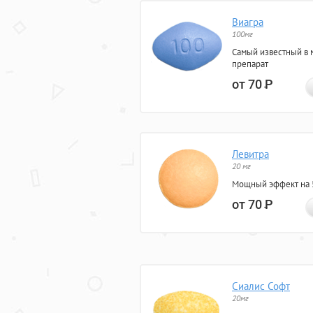
Виагра
100мг
Самый известный в 
препарат
от 70
Р
Левитра
20 мг
Мощный эффект на 5
от 70
Р
Сиалис Софт
20мг