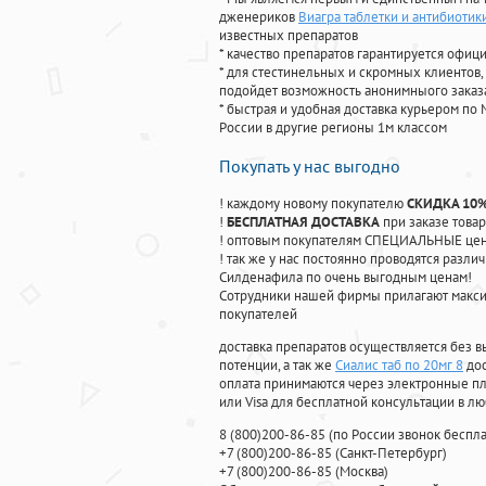
дженериков
Виагра таблетки и антибиотик
известных препаратов
* качество препаратов гарантируется офи
* для стестинельных и скромных клиентов,
подойдет возможность анонимныого заказа
* быстрая и удобная доставка курьером по 
России в другие регионы 1м классом
Покупать у нас выгодно
! каждому новому покупателю
СКИДКА 10
!
БЕСПЛАТНАЯ ДОСТАВКА
при заказе товар
! оптовым покупателям СПЕЦИАЛЬНЫЕ цены
! так же у нас постоянно проводятся раз
Силденафила по очень выгодным ценам!
Cотрудники нашей фирмы прилагают макси
покупателей
доставка препаратов осуществляется без в
потенции, а так же
Сиалис таб по 20мг 8
дос
оплата принимаются через электронные пл
или Visa для бесплатной консультации в л
8
(800
)200-86-85
(
по России звонок беспла
+7
(800
)200-86-85
(
Санкт-Петербург)
+7
(800
)200-86-85
(
Москва)