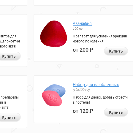
Аванафил
100 мг
евитра для
Препарат для усиления эрекции
 Дапоксетин
нового поколения!
вого акта!
от 200
Р
Купить
Купить
Набор для влюбленных
(10х100 мг)
 препараты
Набор для двоих, добавь страсти
ии и
в постель!
 акта!
от 120
Р
Купить
Купить