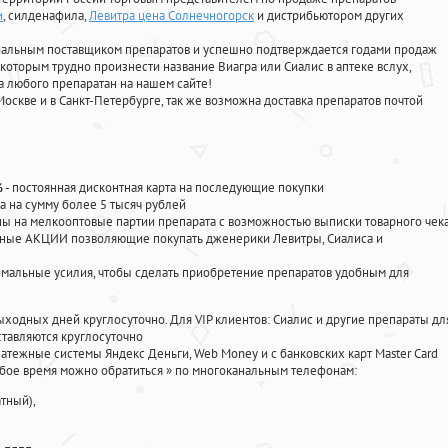
и
, силденафила
,
Левитра цена Солнечногорск
и дистрибьютором других
циальным поставщиком препаратов и успешно подтверждается годами продаж
 которым трудно произнести название Виагра или Сиалис в аптеке вслух,
 любого препаратан на нашем сайте!
Москве и в Санкт-Петербурге, так же возможна доставка препаратов почтой
%
- постоянная дисконтная карта на последующие покупки
а на сумму более 5 тысяч рублей
 на мелкооптовые партии препарата с возможностью выписки товарного чек
личные АКЦИИ позволяющие покупать дженерики Левитры, Сиалиса и
мальные усилия, чтобы сделать приобретение препаратов удобным для
ыходных дней круглосуточно. Для VIP клиентов: Сиалис и другие препараты дл
тавляются круглосуточно
атежные системы Яндекс Деньги, Web Money и с банковских карт Master Card
юбое время можно обратиться
»
по многоканальным телефонам:
тный),