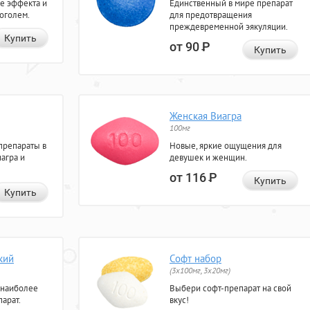
е эффекта и
Единственный в мире препарат
коголем.
для предотвращения
преждевременной эякуляции.
Купить
от 90
Р
Купить
Женская Виагра
100мг
препараты в
Новые, яркие ощущения для
агра и
девушек и женщин.
от 116
Р
Купить
Купить
кий
Софт набор
(3x100мг, 3x20мг)
 наиболее
Выбери софт-препарат на свой
арат.
вкус!