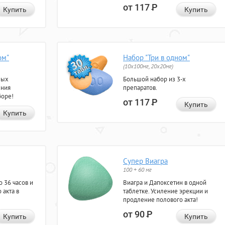
от 117
Р
Купить
Купить
ом"
Набор "Три в одном"
(10x100мг, 20x20мг)
ных
Большой набор из 3-х
ения
препаратов.
боре!
от 117
Р
Купить
Купить
Супер Виагра
100 + 60 мг
 36 часов и
Виагра и Дапоксетин в одной
 акта в
таблетке. Усиление эрекции и
продление полового акта!
от 90
Р
Купить
Купить